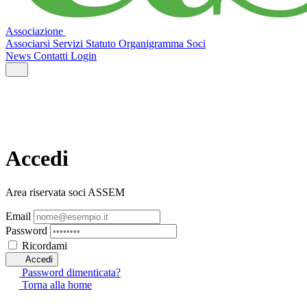
Associazione
Associarsi
Servizi
Statuto
Organigramma
Soci
News
Contatti
Login
Accedi
Area riservata soci ASSEM
Email
Password
Ricordami
Accedi
Password dimenticata?
Torna alla home